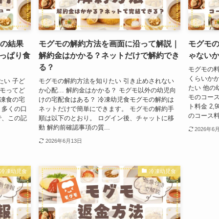
査の結果
モグモの解約方法を画面に沿って解説｜
モグモ
っぱり食
解約金はかかる？ネットだけで解約でき
ゃない
る？
モグモの料
くらいかか
たい 子ど
モグモの解約方法を知りたい 引き止めされない
たい 他の
グモってど
か心配… 解約金はかかる？ モグモ以外の幼児向
モのコース
冷凍食の宅
けの宅配食はある？ 冷凍幼児食モグモの解約は
ト料金 2,
、多くの口
ネットだけで簡単にできます。 モグモの解約手
のコース料金
で、この記
順は以下のとおり。 ログイン後、チャットに移
動 解約前確認事項の質...
2026年6
2026年6月13日
冷凍幼児食
冷凍幼児食