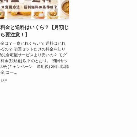
の料金と送料はいくら？【月額じ
から要注意！】
金は？一食どれくらい？ 送料はどれ
るの？ 初回セットだけの料金を知り
幼児食宅配サービスより安いの？ モグ
料金(税込)は以下のとおり。 初回セッ
980円(キャンペーン 適用後) 2回目以降
 コー...
月13日