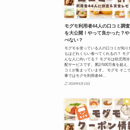
モグモ利用者44人の口コミ調
を大公開！やって良かった？や
べない？
モグモを使っている人の口コミが知り
もはどれくらい食べてくれるの？ モ
んな人に向いてる？ モグモは幼児用
配サービスです。累計500万食を超え
コミが集まっています。 モグモ そこ
事ではモグモ利用者44...
2026年6月13日