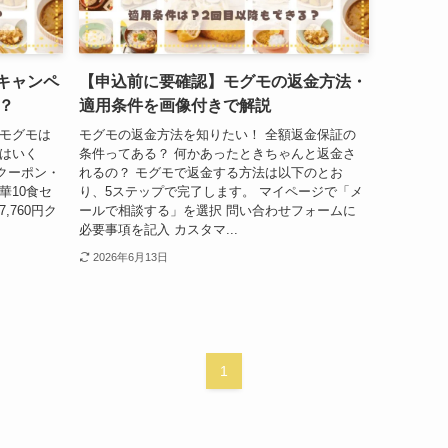
回キャンペ
【申込前に要確認】モグモの返金方法・
？
適用条件を画像付きで解説
 モグモは
モグモの返金方法を知りたい！ 全額返金保証の
金はいく
条件ってある？ 何かあったときちゃんと返金さ
のクーポン・
れるの？ モグモで返金する方法は以下のとお
華10食セ
り、5ステップで完了します。 マイページで「メ
,760円ク
ールで相談する」を選択 問い合わせフォームに
必要事項を記入 カスタマ...
2026年6月13日
1