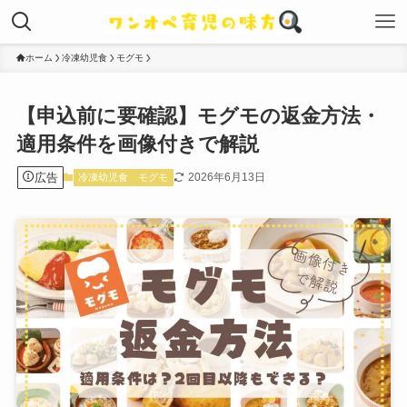
ホーム
冷凍幼児食
モグモ
【申込前に要確認】モグモの返金方法・
適用条件を画像付きで解説
広告
2026年6月13日
冷凍幼児食
モグモ