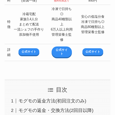
料
(全国一律)
950円
無料特典あり
冷凍で日持ち
冷蔵宅配
◎
安心の低塩分食
家族3,4人分
商品40種類以
特
冷凍で日持ち◎
まとめて配送
上
徴
商品80種類以上
一流シェフの手作り
6万人以上利用
管理栄養士監修
添加物不使用
管理栄養士監
修
詳
公式サイ
公式サイト
公式サイト
ト
細
目次
モグモの返金方法(初回注文のみ)
モグモの返金・交換方法(2回目以降)