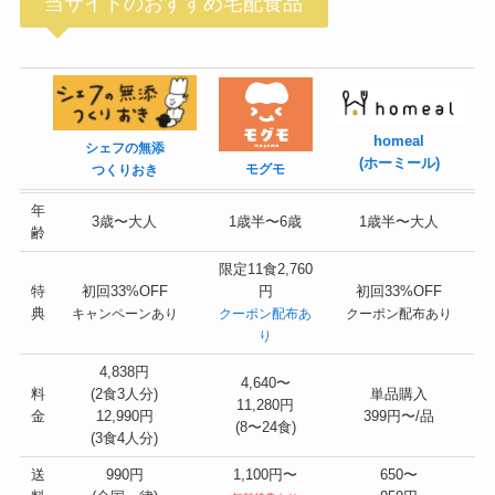
当サイトのおすすめ宅配食品
homeal
シェフの無添
(ホーミール)
モグモ
つくりおき
年
3歳〜大人
1歳半〜6歳
1歳半〜大人
齢
限定11食2,760
特
初回33%OFF
円
初回33%OFF
典
キャンペーンあり
クーポン配布あ
クーポン配布あり
り
4,838円
4,640〜
料
(2食3人分)
単品購入
11,280円
金
12,990円
399円〜/品
(8〜24食)
(3食4人分)
送
990円
1,100円〜
650〜