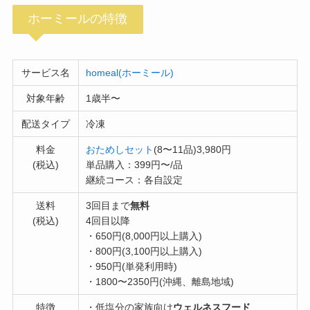
ホーミールの特徴
サービス名
homeal(ホーミール)
対象年齢
1歳半〜
配送タイプ
冷凍
料金
おためしセット
(8〜11品)3,980円
(税込)
単品購入：399円〜/品
継続コース：各自設定
送料
3回目まで
無料
(税込)
4回目以降
・650円(8,000円以上購入)
・800円(3,100円以上購入)
・950円(単発利用時)
・1800〜2350円(沖縄、離島地域)
特徴
・低塩分の家族向け
ウェルネスフード