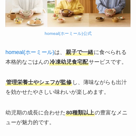
homeal(ホーミール)公式
homeal(ホーミール)
は、
親子で一緒
に食べられる
本格的なごはんの
冷凍幼児食宅配
サービスです。
管理栄養士やシェフが監修
し、薄味ながらも出汁
を効かせたやさしい味わいが楽しめます。
幼児期の成長に合わせた
80種類以上
の豊富なメニ
ューが魅力的です。