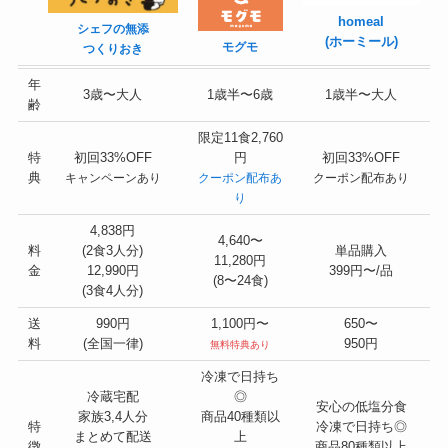
homeal
シェフの無添
(ホーミール)
モグモ
つくりおき
年
3歳〜大人
1歳半〜6歳
1歳半〜大人
齢
限定11食2,760
特
初回33%OFF
円
初回33%OFF
典
キャンペーンあり
クーポン配布あ
クーポン配布あり
り
4,838円
4,640〜
料
(2食3人分)
単品購入
11,280円
金
12,990円
399円〜/品
(8〜24食)
(3食4人分)
送
990円
1,100円〜
650〜
料
(全国一律)
950円
無料特典あり
冷凍で日持ち
冷蔵宅配
◎
安心の低塩分食
家族3,4人分
商品40種類以
特
冷凍で日持ち◎
まとめて配送
上
徴
商品80種類以上